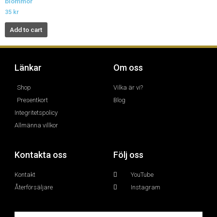
blommor
35
kr
Add to cart
Länkar
Om oss
Shop
Vilka är vi?
Presentkort
Blog
Integritetspolicy
Allmänna villkor
Kontakta oss
Följ oss
Kontakt
YouTube
Återförsäljare
Instagram
Email