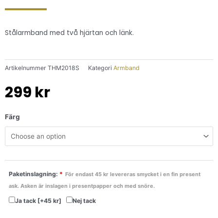
Stålarmband med två hjärtan och länk.
Artikelnummer
THM2018S
Kategori
Armband
299
kr
Felicia
Färg
Hjärtarmband
quantity
Paketinslagning:
*
För endast 45 kr levereras smycket i en fin present
ask. Asken är inslagen i presentpapper och med snöre.
Ja tack
[+45 kr]
Nej tack