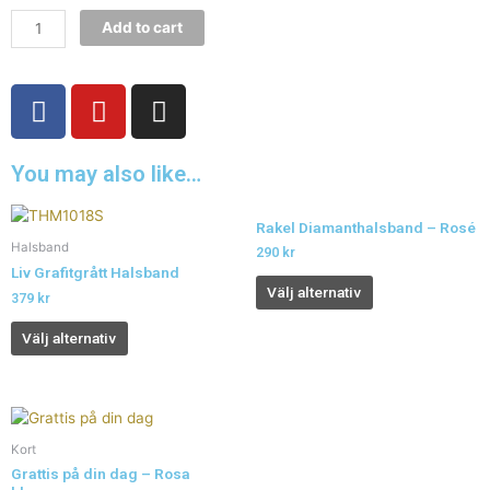
Add to cart
F
Y
I
a
o
n
c
u
s
You may also like…
e
t
t
b
u
a
o
b
g
Rakel Diamanthalsband – Rosé
Halsband
o
e
r
290
kr
Liv Grafitgrått Halsband
k
a
Välj alternativ
379
kr
m
Välj alternativ
Kort
Grattis på din dag – Rosa