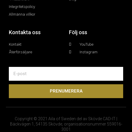
Integritetspolicy
Allmänna villkor
Kontakta oss
Följ oss
Kontakt
YouTube
Återförsäljare
Instagram
Email
PRENUMERERA
Copyright © 2021 Aila of Sweden del av Skövde CAD-IT |
Bäckvägen 1, 54135 Skövde, organisationsnummer 559016-
3001