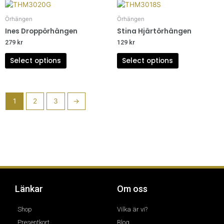
Örhängen
Örhängen
Ines Droppörhängen
Stina Hjärtörhängen
279
kr
129
kr
Select options
Select options
1
2
3
→
Länkar
Om oss
Shop
Vilka är vi?
Presentkort
Blog