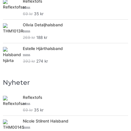
Reflextofs
Rated
69
kr
35
kr
0
out
Olivia Detaljhalsband
of
5
Rated
269
kr
188
kr
0
out
Estelle Hjärthalsband
of
5
Rated
392
kr
274
kr
0
out
of
5
Nyheter
Reflextofs
Rated
69
kr
35
kr
0
out
Nicole Stilrent Halsband
of
5