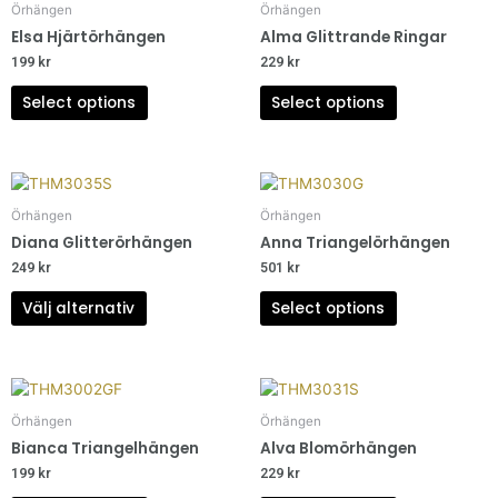
Örhängen
Örhängen
Elsa Hjärtörhängen
Alma Glittrande Ringar
199
kr
229
kr
Select options
Select options
Örhängen
Örhängen
Diana Glitterörhängen
Anna Triangelörhängen
249
kr
501
kr
Välj alternativ
Select options
Örhängen
Örhängen
Bianca Triangelhängen
Alva Blomörhängen
199
kr
229
kr