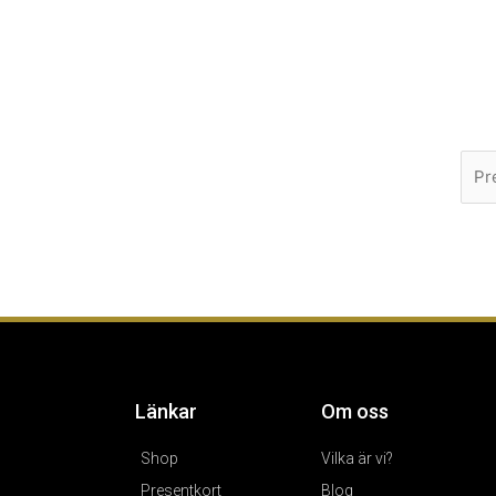
Länkar
Om oss
Shop
Vilka är vi?
Presentkort
Blog